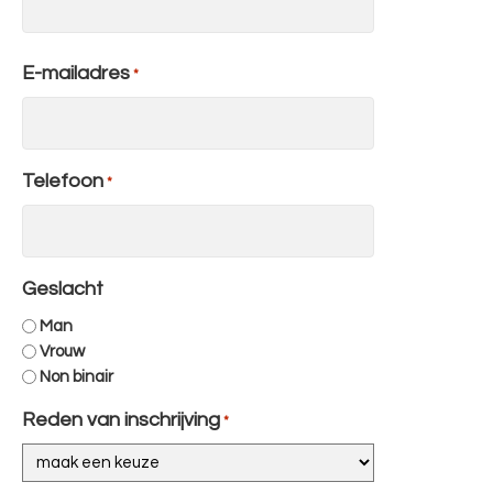
E-mailadres
*
Telefoon
*
Geslacht
Man
Vrouw
Non binair
Reden van inschrijving
*