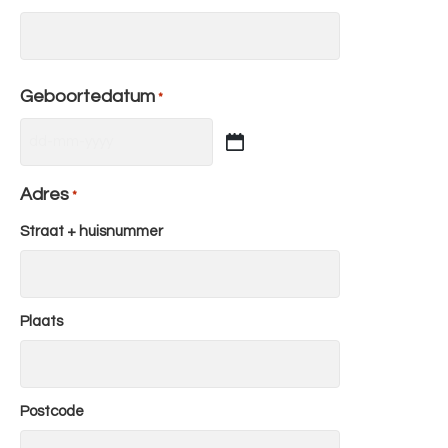
Geboortedatum
*
DD
dash
Adres
*
MM
dash
Straat + huisnummer
JJJJ
Plaats
Postcode